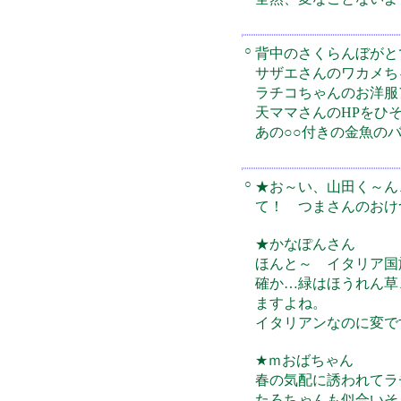
○
背中のさくらんぼがと
サザエさんのワカメち
ラチコちゃんのお洋服
天ママさんのHPをひ
あの○○付きの金魚の
○
★お～い、山田く～ん
て！ つまさんのおけ
★かなぽんさん
ほんと～ イタリア国
確か…緑はほうれん草
ますよね。
イタリアンなのに変で
★ｍおばちゃん
春の気配に誘われてラ
たろちゃんも似合いそ