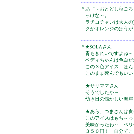
○
あ゛～おとどし秋ごろ
っけな～。
ラチコチャンは大人の
クかオレンジのほうが
○
★SOLAさん
青もきれいですよね～
ベディちゃんは色白だ
この３色アイス、ほん
このまま死んでもいい
★サリママさん
そうでしたか～
幼き日の懐かしい海岸
★あら、つまさんは食
このアイスはもち～っ
美味かったわ～ ベ
３５０円！ 自分でこ