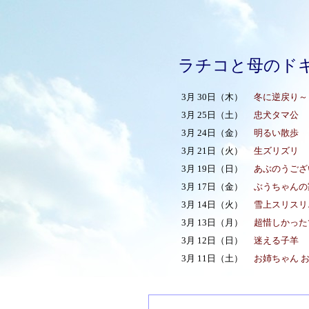
ラチコと母のド
3月 30日（木）
冬に逆戻り～
3月 25日（土）
忠犬タマ公
3月 24日（金）
明るい散歩
3月 21日（火）
生ズリズリ
3月 19日（日）
あぶのうござ
3月 17日（金）
ぶうちゃんの
3月 14日（火）
雪上スリスリ
3月 13日（月）
超惜しかった
3月 12日（日）
迷える子羊
3月 11日（土）
お姉ちゃん 