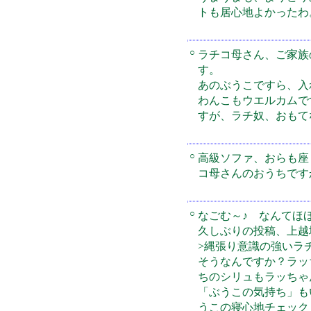
トも居心地よかったわ
○
ラチコ母さん、ご家族
す。
あのぶうこですら、入
わんこもウエルカムで
すが、ラチ奴、おもて
○
高級ソファ、おらも座
コ母さんのおうちです
○
なごむ～♪ なんてほ
久しぶりの投稿、上越
>縄張り意識の強いラ
そうなんですか？ラッ
ちのシリュもラッちゃ
「ぶうこの気持ち」も
うこの寝心地チェック