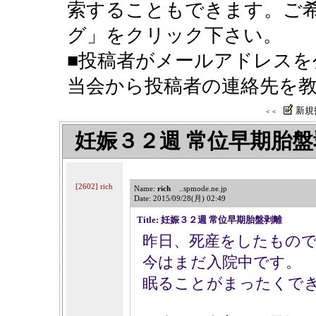
索することもできます。ご希
グ」をクリック下さい。
■投稿者がメールアドレスを
当会から投稿者の連絡先を
新規
＜＜
妊娠３２週 常位早期胎盤
[2602] rich
Name:
rich
..spmode.ne.jp
Date: 2015/09/28(月) 02:49
Title: 妊娠３２週 常位早期胎盤剥離
昨日、死産をしたもの
今はまだ入院中です。
眠ることがまったくで