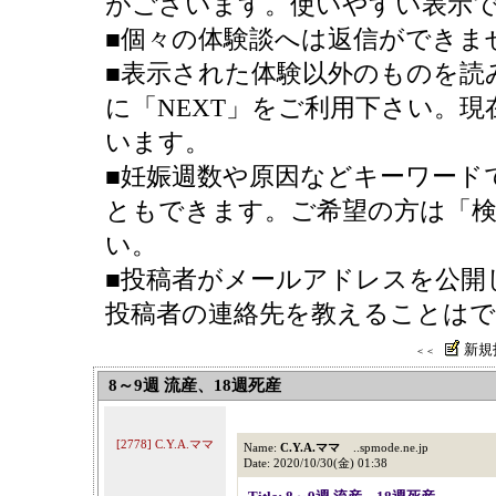
がございます。使いやすい表示
■個々の体験談へは返信ができま
■表示された体験以外のものを読
に「NEXT」をご利用下さい。現
います。
■妊娠週数や原因などキーワード
ともできます。ご希望の方は「検
い。
■投稿者がメールアドレスを公開
投稿者の連絡先を教えることは
新規
＜＜
8～9週 流産、18週死産
[2778] C.Y.A.ママ
Name:
C.Y.A.ママ
..spmode.ne.jp
Date: 2020/10/30(金) 01:38