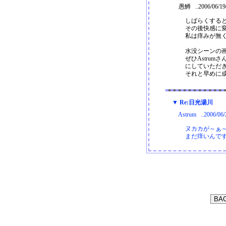
愚鱒 ..2006/06/19
しばらくする
その後快感に
私は痒みが無
水没シーンの
ぜひAstru
にしていただ
それと早めに成
▼ Re:日光湯川
Astrum ..2006/06
ヌカカが～ぁ
まだ痒いんです