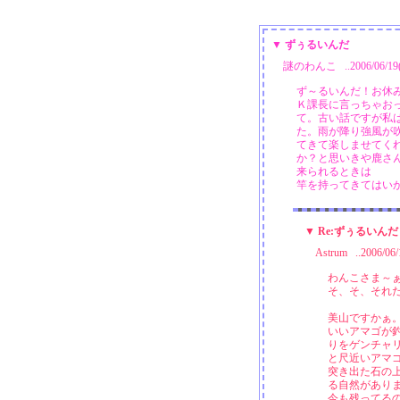
▼ ずぅるいんだ
謎のわんこ ..2006/06/19(月
ず～るいんだ！お休
Ｋ課長に言っちゃお
て。古い話ですが私
た。雨が降り強風が
てきて楽しませてく
か？と思いきや鹿さん
来られるときは
竿を持ってきてはいかが
▼ Re:ずぅるいんだ
Astrum ..2006/06
わんこさま～
そ、そ、それだけ
美山ですかぁ
いいアマゴが
りをゲンチャ
と尺近いアマ
突き出た石の
る自然があり
今も残ってる