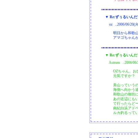
▼ Re:ずぅるいんだ
oz ..2006/06/20(
明日から和歌
アマゴちゃん
▼ Re:ずぅるいんだ
Astrum ..2006/06
OZちゃん、おひ
元気ですか？
美山っていう
海側へ向かう
和歌山の御坊
あの近辺にも
て行ったらど
南紀白浜アド
ルカ釣るっていう