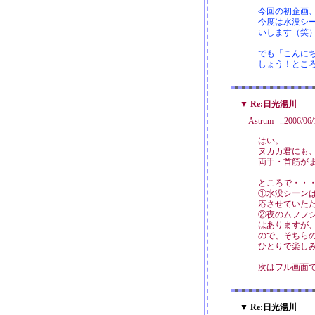
今回の初企画
今度は水没シ
いします（笑
でも「こんに
しょう！とこ
▼ Re:日光湯川
Astrum ..2006/06
はい。
ヌカカ君にも
両手・首筋が
ところで・・
①水没シーン
応させていた
②夜のムフフ
はありますが
ので、そちら
ひとりで楽しみた
次はフル画面
▼ Re:日光湯川