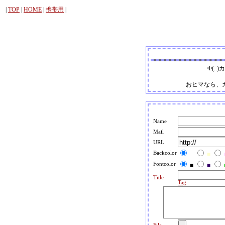
|
TOP
|
HOME
|
携帯用
|
Φ(.
おヒマなら、
Name
Mail
URL
Backcolor
■
■
Fontcolor
■
■
Title
Tag