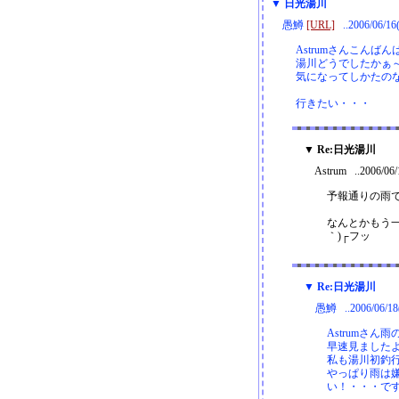
▼ 日光湯川
愚鱒
[URL]
..2006/06/16
Astrumさんこんばん
湯川どうでしたかぁ
気になってしかたの
行きたい・・・
▼ Re:日光湯川
Astrum ..2006/06
予報通りの雨
なんとかもう一
｀)┌フッ
▼ Re:日光湯川
愚鱒 ..2006/06/18
Astrumさ
早速見ました
私も湯川初釣
やっぱり雨は
い！・・・で