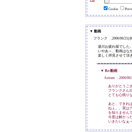
File
Cookie
Pre
▼ 動画
フランク ..2006/06/21(水)
湯川お疲れ様でした
いやあ～、動画はな
楽しく拝見させて頂
▼ Re:動画
Astrum ..2006/06
ありがとうご
フランクさん
とても心残りな
あと、できれ
ねぇ。。実は
を知りません
今度は解かっ
いきたいなぁ