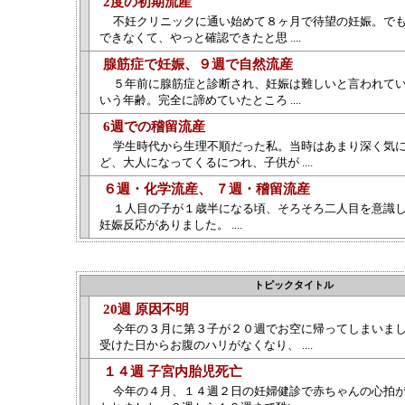
2度の初期流産
不妊クリニックに通い始めて８ヶ月で待望の妊娠。で
できなくて、やっと確認できたと思 ....
腺筋症で妊娠、９週で自然流産
５年前に腺筋症と診断され、妊娠は難しいと言われて
いう年齢。完全に諦めていたところ ....
6週での稽留流産
学生時代から生理不順だった私。当時はあまり深く気
ど、大人になってくるにつれ、子供が ....
６週・化学流産、 ７週・稽留流産
１人目の子が１歳半になる頃、そろそろ二人目を意識
妊娠反応がありました。 ....
トピックタイトル
20週 原因不明
今年の３月に第３子が２０週でお空に帰ってしまいま
受けた日からお腹のハリがなくなり、 ....
１４週 子宮内胎児死亡
今年の４月、１４週２日の妊婦健診で赤ちゃんの心拍