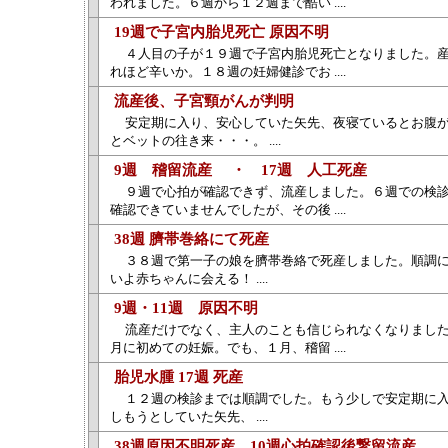
われました。６週から１２週まで酷い ....
19週で子宮内胎児死亡 原因不明
４人目の子が１９週で子宮内胎児死亡となりました。
れほど辛いか。１８週の妊婦健診でお ....
流産後、子宮頸がんが判明
安定期に入り、安心していた矢先、夜寝ているとお腹
とベットの往き来・・・。 ....
9週 稽留流産 ・ 17週 人工死産
９週で心拍が確認できず、流産しました。６週での検
確認できていませんでしたが、その後 ....
38週 臍帯巻絡にて死産
３８週で第一子の娘を臍帯巻絡で死産しました。順調
いよ赤ちゃんに会える！ ....
9週・11週 原因不明
流産だけでなく、主人のことも信じられなくなりまし
月に初めての妊娠。でも、１月、稽留 ....
胎児水腫 17週 死産
１２週の検診までは順調でした。もう少しで安定期に
しもうとしていた矢先、 ....
38週原因不明死産、10週心拍確認後繋留流産