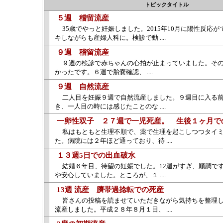
トピックタイトル
５週 稽留流産
35歳でやっと妊娠しました。2015年10月に陽性反応
キしながらも産婦人科に。検診で動 ....
９週 稽留流産
９週の検診で赤ちゃんの心拍が止まっていました。そ
かったです。６週で胎嚢確認、 ....
９週 自然流産
二人目を妊娠９週で自然流産しました。９週目に入る
き、一人目の時には感じたことのな ....
一卵性双子 ２７週で一児死産。 生後１ヶ月で
私はもともと生理不順で、薬で生理を起こしつつタイ
た。病院には２年ほど通っており、待 ....
１３週5日での出血破水
結婚６年目、待望の妊娠でした。12週がすぎ、順調で
や安心していました。ところが、１ ....
13週 流産 臍帯過捻転での死産
皆さんの投稿を読ませていただきながら気持ちを整理
流産しました。平成２８年８月１日、 ....