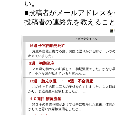
い。
■投稿者がメールアドレスを
投稿者の連絡先を教えるこ
トピックタイトル
16週 子宮内胎児死亡
お腹を自然と撫でる癖、お腹に語りかける癖が、いつ
出来ていました。 ....
9週 初期流産
２８歳で初めての妊娠して、初期流産でした。かなり
て、小さな袋が見えていると言われ ....
13週 胎児水腫 ・ 8週 不全流産
この６ヶ月の間に二人の子供を亡くしました。１人目
かり、切迫流産も経験しましたが、 ....
１０週目 稽留流産
第２子の育児休暇があけて仕事に復帰した直後、体調
かしてと思い妊娠検査薬をしたとこ ....