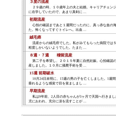
３度の流産
２９歳の時、１０歳年上の夫と結婚。キャリアチェン
に在学していたので、あまり真剣に ....
初期流産
心拍の確認まであと１週間だったのに、真っ赤な血の
た。怖くなってすぐトイレへ。出血 ....
絨毛癌
流産からの絨毛癌でした。私がみてもらった病院では
程度しかいないようでした。たまた ....
８週・７週 稽留流産
第二子を希望し、２０１５年夏に自然妊娠。心拍確認
産しました。１０月に掻爬手術を受 ....
15週 前期破水
10月24日未明に、15週の男の子を亡くしました。1週
垂れるような感覚で目を覚ましまし ....
早期流産
私は9年前、2人目の赤ちゃんが3ヶ月で天国へ行きま
児におわれ、充分に涙を流すことが ....