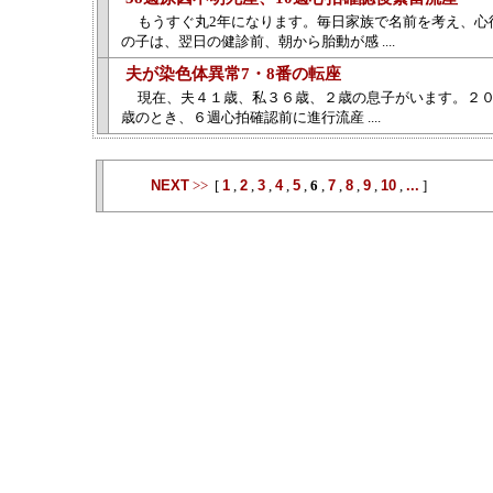
もうすぐ丸2年になります。毎日家族で名前を考え、心
の子は、翌日の健診前、朝から胎動が感 ....
夫が染色体異常7・8番の転座
現在、夫４１歳、私３６歳、２歳の息子がいます。２
歳のとき、６週心拍確認前に進行流産 ....
NEXT
>>
[
1
,
2
,
3
,
4
,
5
,
6
,
7
,
8
,
9
,
10
,
...
]