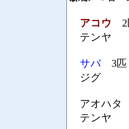
アコウ
2匹
テンヤ
サバ
3匹 
ジグ
アオハタ 2
テンヤ