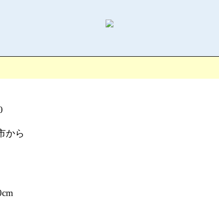
0
市から
cm