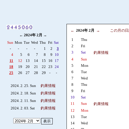
←
2024年 2月
→
この月の日
←
2024年 2月
→
1
Thu
Sun
Mon
Tue
Wed
Thu
Fri
Sat
2
Fri
-
-
-
-
1
2
3
3
Sat
釣果情報
4
5
6
7
8
9
10
4
Sun
11
12
13
14
15
16
17
5
Mon
18
19
20
21
22
23
24
6
Tue
25
26
27
28
29
-
-
7
Wed
8
Thu
2024. 2. 25. Sun
釣果情報
9
Fri
2024. 2. 18. Sun
釣果情報
10
Sat
2024. 2. 11. Sun
釣果情報
11
Sun
釣果情報
2024. 2. 03. Sat
釣果情報
12
Mon
13
Tue
14
Wed