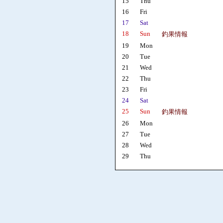
15
Thu
16
Fri
17
Sat
18
Sun
釣果情報
19
Mon
20
Tue
21
Wed
22
Thu
23
Fri
24
Sat
25
Sun
釣果情報
26
Mon
27
Tue
28
Wed
29
Thu