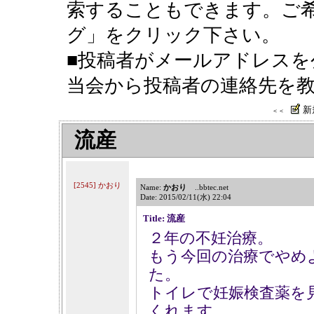
索することもできます。ご希
グ」をクリック下さい。
■投稿者がメールアドレスを
当会から投稿者の連絡先を
新
＜＜
流産
[2545] かおり
Name:
かおり
..bbtec.net
Date: 2015/02/11(水) 22:04
Title: 流産
２年の不妊治療。
もう今回の治療でやめ
た。
トイレで妊娠検査薬を
くれます。