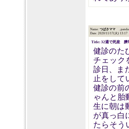
Name:
つばさママ
..panda-
Date: 2020/11/17(火) 13:17
Title: 32週で死産 
健診のた
チェック
診日、ま
止をして
健診の前
ゃんと胎
生に朝は
が真っ白
たらそう