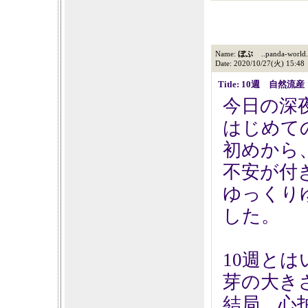
Name:
ぼぶ
..panda-world.
Date: 2020/10/27(火) 15:48
Title: 10週 自然流産
今日の深
はじめて
初めから
不安が付
ゆっくり
した。
10週と
芽の大きさ
結局、心