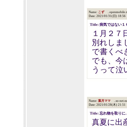
Name:
こず
..openmobile.n
Date: 2021/01/31(日) 18:56
Title: 病気ではな
１月２７
別れしま
で書くべ
でも、今
うって泣
Name:
葉月ママ
..so-net.ne
Date: 2021/01/28(木) 21:51
Title: 忘れ物を取りに
真夏に出