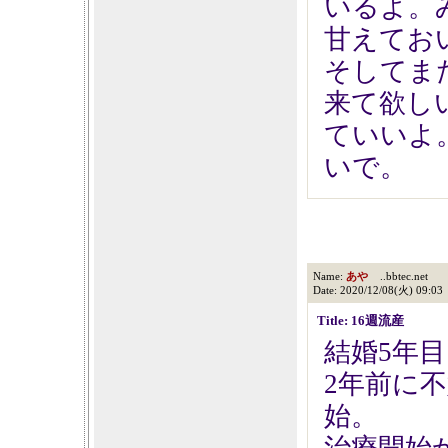
いるよ。
甘えてお
そしてま
来て欲し
ていいよ
いで。
Name:
あや
..bbtec.net
Date: 2020/12/08(火) 09:03
Title: 16週流産
結婚5年
2年前に
始。