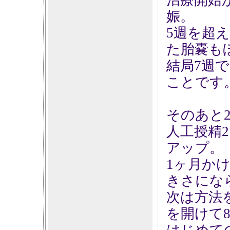
治療開始
娠。
5週を超
た胎嚢も
結局7週で
ことです
そのあと2
人工授精
アップ。
1ヶ月か
きさにな
次は方法
を開けて