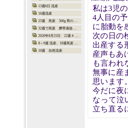
13週6日 流産
私は3児
16週流産
4人目の
25週 死産 500g 男の ....
に胎動を
32週で死産 臍帯過捻 ....
次の日の
2020年8月25日 22週４ ....
出産する
8～9週 流産、18週死産 ....
10週 自然流産
産声もあ
も言われ
無事に産
思います
今だに夜
なって泣
立ち直る