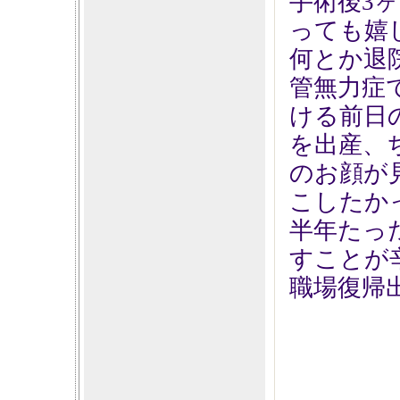
手術後3
っても嬉
何とか退
管無力症
ける前日
を出産、
のお顔が
こしたか
半年たっ
すことが
職場復帰