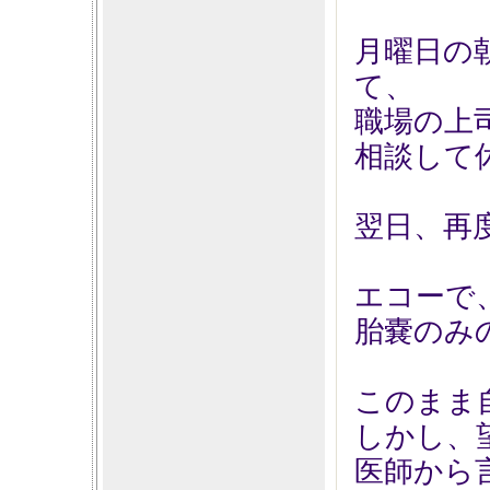
月曜日の
て、
職場の上
相談して
翌日、再
エコーで
胎嚢のみ
このまま
しかし、
医師から