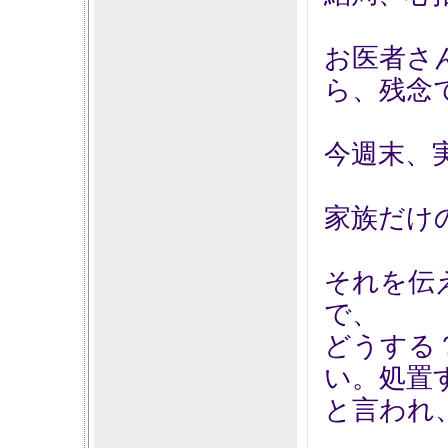
お医者さ
ら、残念
今週末、
家族だけ
それを伝
で、
どうする
い。処置
と言われ