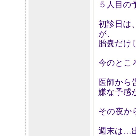
５人目の
初診日は
が、
胎嚢だけ
今のとこ
医師から
嫌な予感
その夜か
週末は…