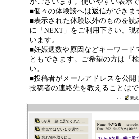
がございます。使いやすい表示
■個々の体験談へは返信ができま
■表示された体験以外のものを読
に「NEXT」をご利用下さい。現
います。
■妊娠週数や原因などキーワード
ともできます。ご希望の方は「検
い。
■投稿者がメールアドレスを公開
投稿者の連絡先を教えることは
新規
＜＜
6か月一緒に居てくれた ....
Name:
小さな森
..spmode.n
Date: 2021/04/07(水) 00:36
病気ではない１６週で ....
忘れ物を取りに…
Title: 6か月一緒