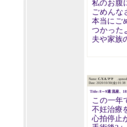
私のお腹
ごめんな
本当にご
つかった
夫や家族
Name:
C.Y.A.ママ
..spmode
Date: 2020/10/30(金) 01:38
Title: 8～9週 流産、
この一年
不妊治療
心拍停止