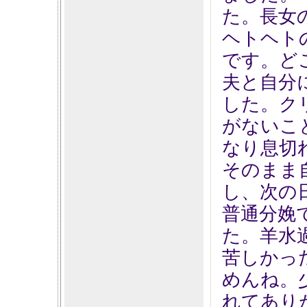
た。長女
ヘトヘト
です。ど
夫と自分
した。ク
がないこ
なり息切
そのまま
し、次の
普通分娩
た。羊水
苦しかっ
めんね。
れてあり