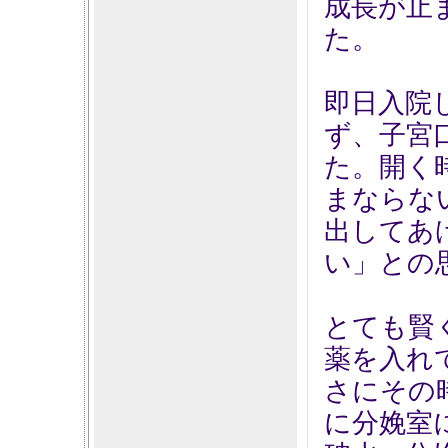
成長が止
た。
即日入院
ず、子宮
た。開く
まならな
出してあ
い」との
とても賢
薬を入れ
さにその
に分娩室