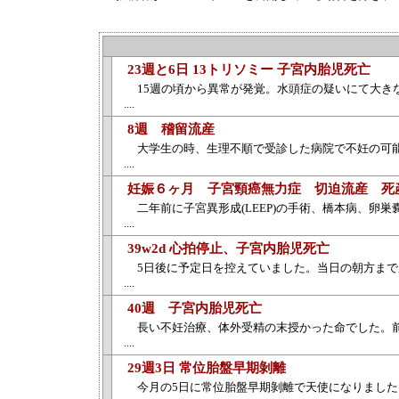
23週と6日 13トリソミー 子宮内胎児死亡
15週の頃から異常が発覚。水頭症の疑いにて大き
....
8週 稽留流産
大学生の時、生理不順で受診した病院で不妊の可
....
妊娠６ヶ月 子宮頸癌無力症 切迫流産 死
二年前に子宮異形成(LEEP)の手術、橋本病、
....
39w2d 心拍停止、子宮内胎児死亡
5日後に予定日を控えていました。当日の朝方ま
....
40週 子宮内胎児死亡
長い不妊治療、体外受精の末授かった命でした。
....
29週3日 常位胎盤早期剝離
今月の5日に常位胎盤早期剝離で天使になりました