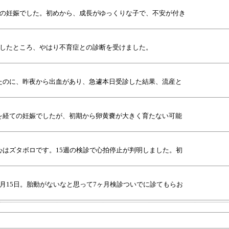
ての妊娠でした。初めから、成長がゆっくりな子で、不安が付き
をしたところ、やはり不育症との診断を受けました。
たのに、昨夜から出血があり、急遽本日受診した結果、流産と
を経ての妊娠でしたが、初期から卵黄嚢が大きく育たない可能
はズタボロです。15週の検診で心拍停止が判明しました。初
月15日。胎動がないなと思って7ヶ月検診ついでに診てもらお