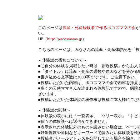
このページは
流産・死産経験者で作るポコズママの会
が
い。
HP（
http://pocosmama.jp
）
こちらのページは、みなさんの流産・死産体験記を「投
＜体験談の投稿について＞
■ご自分の体験を掲載したい時は「新規投稿」からお入
■「タイトル」は流産・死産の週数や原因などを分かる
■書き込める文字数は3000字までです。ご注意下さい。
■投稿いただいた内容は、ポコズママの会で内容を拝見
■多くの天使ママさんが読まれる体験記ですので、病院
ざいます。
■投稿いただいた体験談の著作権は投稿ご本人様にござ
＜体験談の閲覧＞
■体験談の表示には「一覧表示」「ツリー表示」「トピ
■個々の体験談へは返信ができません。
■表示された体験以外のものを読みたい場合は、ページの
■妊娠週数や原因などキーワードで読みたい体験談を検
■投稿者がメールアドレスを公開している場合を除き、