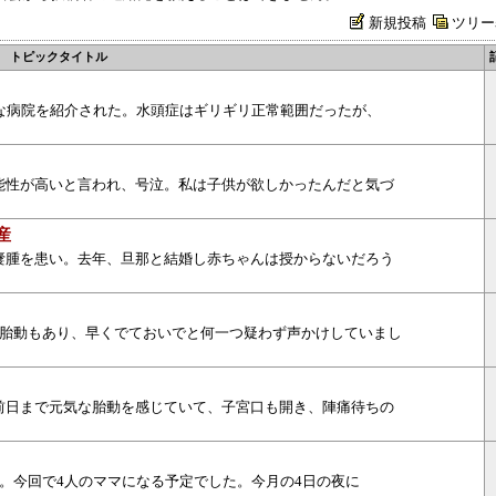
新規投稿
ツリー
トピックタイトル
な病院を紹介された。水頭症はギリギリ正常範囲だったが、
能性が高いと言われ、号泣。私は子供が欲しかったんだと気づ
産
卵巣嚢腫を患い。去年、旦那と結婚し赤ちゃんは授からないだろう
で胎動もあり、早くでておいでと何一つ疑わず声かけしていまし
前日まで元気な胎動を感じていて、子宮口も開き、陣痛待ちの
。今回で4人のママになる予定でした。今月の4日の夜に