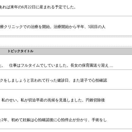
来であれば来年の6月22日に産まれる予定でした。
治療クリニックでの治療を開始。治療開始から半年、5回目の人
トピックタイトル
ました。 仕事はフルタイムでしていました。長女の保育園送り迎え ....
ックをしましょうと言われて行った健診日、また逆子で心拍確認
。私のせい。私が切迫早産の兆候を見逃しました。円錐切除後
を2年、初めて妊娠は心拍確認後に心拍停止が分かり、手術をし