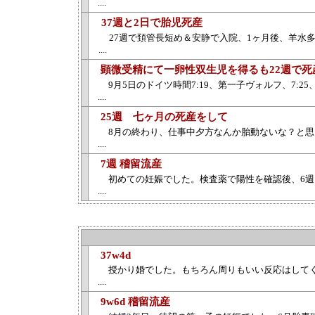
....
37週と2日で胎児死産
27週で頚管長短め＆安静で入院、1ヶ月後、羊水
....
顕微受精にて一卵性双生児を得るも22週で死
9月5日のドイツ時間7:19、第一子ヴォルフ、7
....
25週 七ヶ月の死産をして
8月の終わり、仕事中夕方なんか胎動ないな？と
....
7週 稽留流産
初めての妊娠でした。検査薬で陽性を確認後、6週
....
37w4d
授かり婚でした。もちろん周りもいい反応はしてく
....
9w6d 稽留流産