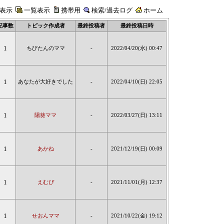
表示
一覧表示
携帯用
検索/過去ログ
ホーム
記事数
トピック作成者
最終投稿者
最終投稿日時
1
ちびたんのママ
-
2022/04/20(水) 00:47
1
あなたが大好きでした
-
2022/04/10(日) 22:05
1
陽葵ママ
-
2022/03/27(日) 13:11
1
あかね
-
2021/12/19(日) 00:09
1
えむぴ
-
2021/11/01(月) 12:37
1
せおんママ
-
2021/10/22(金) 19:12