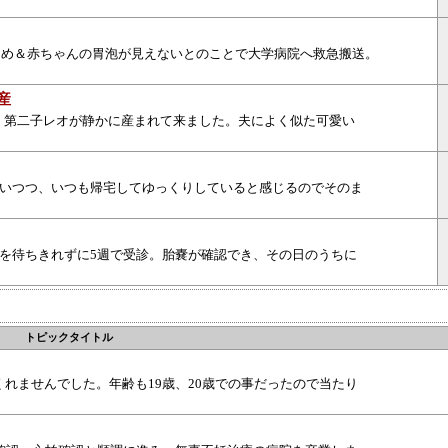
多め＆赤ちゃんの胃泡が見えないとのことで大学病院へ救急搬送。
産
:25、第二子レオが静かに産まれて来ました。夫によく似た可愛い
思いつつ、いつも帰宅してゆっくりしていると感じるのでそのま
を待ちきれずに5週で受診。胎嚢が確認でき、その日のうちに
トピックタイトル
れませんでした。年齢も19歳、20歳での事だったので当たり