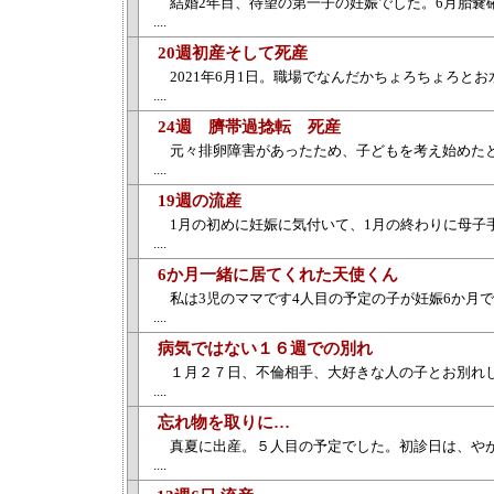
結婚2年目、待望の第一子の妊娠でした。6月胎嚢
....
20週初産そして死産
2021年6月1日。職場でなんだかちょろちょろ
....
24週 臍帯過捻転 死産
元々排卵障害があったため、子どもを考え始めた
....
19週の流産
1月の初めに妊娠に気付いて、1月の終わりに母子
....
6か月一緒に居てくれた天使くん
私は3児のママです4人目の予定の子が妊娠6か月
....
病気ではない１６週での別れ
１月２７日、不倫相手、大好きな人の子とお別れ
....
忘れ物を取りに…
真夏に出産。５人目の予定でした。初診日は、や
....