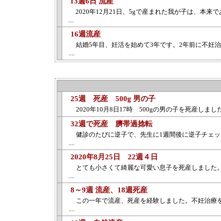
13週6日 流産
2020年12月21日、5gで産まれた我が子は、本
....
16週流産
結婚5年目、妊活を始めて3年です。2年前に不妊
....
25週 死産 500g 男の子
2020年10月8日17時 500gの男の子を死産し
32週で死産 臍帯過捻転
健診のたびに逆子で、先生に1週間後に逆子チェ
....
2020年8月25日 22週４日
とても小さくて綺麗な可愛い息子を死産しました
....
8～9週 流産、18週死産
この一年で流産、死産を経験しました。不妊治療
....