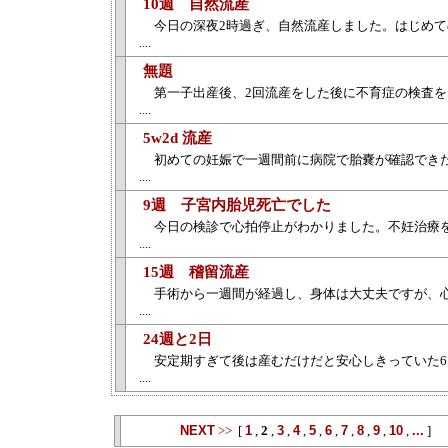
10週 自然流産
今日の深夜2時過ぎ、自然流産しました。はじめ
....
無題
第一子出産後、2回流産をした後に不育症の検査
....
5w2d 流産
初めての妊娠で一週間前に病院で胎嚢が確認でき
....
9週 子宮内胎児死亡でした
今日の検診で心拍停止がわかりました。不妊治療
....
15週 稽留流産
手術から一週間が経過し、身体は大丈夫ですが、心
....
24週と2日
安定期すぎて後は産むだけだと安心しきっていた6
....
NEXT
>>
[
1
,
2
,
3
,
4
,
5
,
6
,
7
,
8
,
9
,
10
,
...
]