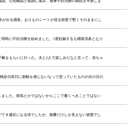
確認、心拍確認と順調に進み、無事不妊治療の病院を卒業しま
とお水が出る感覚。おりものシートが湿る程度で暫くそのままにし
と同時に不妊治療を始めました。1度妊娠するも稽留流産となり
手帳をもらいに行った。夫と2人で楽しみだなと言って、赤ちゃ
で検診日前日に胎動を感じないなって思っていたものの次の日の
しました。病気とかではないからここで書くべきことではない
がて８週目になる頃でしたが、胎嚢だけしか見えない状態でし