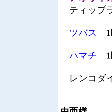
ティップ
ツバス
1
ハマチ
1
レンコダイ 
中西様